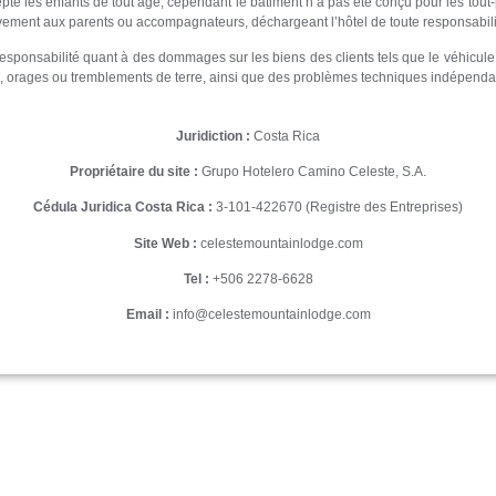
e les enfants de tout âge, cependant le bâtiment n’a pas été conçu pour les tout-
vement aux parents ou accompagnateurs, déchargeant l’hôtel de toute responsabili
sponsabilité quant à des dommages sur les biens des clients tels que le véhicule e
s, orages ou tremblements de terre, ainsi que des problèmes techniques indépendan
Juridiction :
Costa Rica
Propriétaire du site :
Grupo Hotelero Camino Celeste, S.A.
Cédula Juridica Costa Rica :
3-101-422670 (Registre des Entreprises)
Site Web :
celestemountainlodge.com
Tel :
+506 2278-6628
Email :
info@celestemountainlodge.com