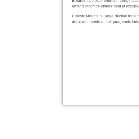
Enfants :
Celeste Mountain Lodge accept
enfants incombe entièrement et exclusi
Celeste Mountain Lodge décline toute re
des évènements climatiques, vents fort