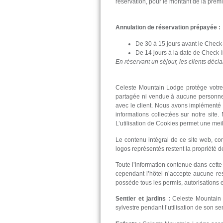
réservation, pour le montant de la premi
Annulation de réservation prépayée :
De 30 à 15 jours avant le Check
De 14 jours à la date de Check-
En réservant un séjour, les clients décl
Celeste Mountain Lodge protège votre c
partagée ni vendue à aucune personne o
avec le client. Nous avons implémenté 
informations collectées sur notre sit
L’utilisation de Cookies permet une mei
Le contenu intégral de ce site web, co
logos représentés restent la propriété d
Toute l’information contenue dans cette p
cependant l’hôtel n’accepte aucune res
possède tous les permis, autorisations 
Sentier et jardins :
Celeste Mountain 
sylvestre pendant l’utilisation de son sen