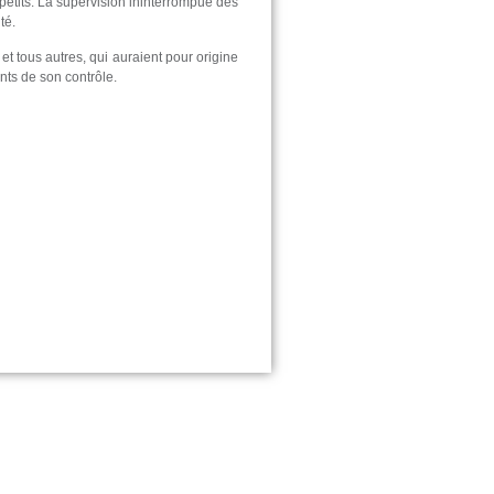
petits. La supervision ininterrompue des
té.
t tous autres, qui auraient pour origine
ts de son contrôle.