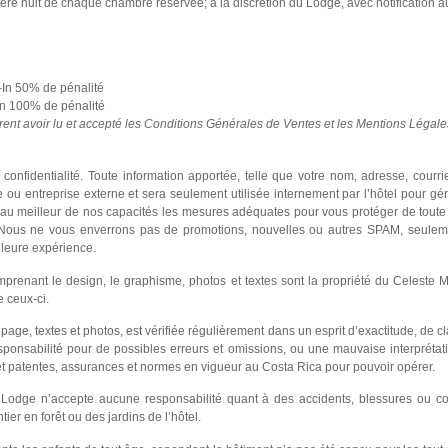
ère nuit de chaque chambre réservée; à la discrétion du Lodge, avec notification au
-In 50% de pénalité
In 100% de pénalité
arent avoir lu et accepté les Conditions Générales de Ventes et les Mentions Légale
onfidentialité. Toute information apportée, telle que votre nom, adresse, courri
u entreprise externe et sera seulement utilisée internement par l’hôtel pour gér
au meilleur de nos capacités les mesures adéquates pour vous protéger de toute
e. Nous ne vous enverrons pas de promotions, nouvelles ou autres SPAM, seuleme
lleure expérience.
mprenant le design, le graphisme, photos et textes sont la propriété du Celest
e ceux-ci.
age, textes et photos, est vérifiée régulièrement dans un esprit d’exactitude, de cla
ponsabilité pour de possibles erreurs et omissions, ou une mauvaise interpréta
et patentes, assurances et normes en vigueur au Costa Rica pour pouvoir opérer.
Lodge n’accepte aucune responsabilité quant à des accidents, blessures ou c
tier en forêt ou des jardins de l’hôtel.